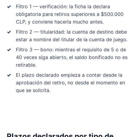
Filtro 1 — verificación: la ficha la declara
obligatoria para retiros superiores a $500.000
CLP, y conviene hacerla mucho antes.
Filtro 2 — titularidad: la cuenta de destino debe
estar a nombre del titular de la cuenta de juego.
Filtro 3 — bono: mientras el requisito de 5 o de
40 veces siga abierto, el saldo bonificado no es
retirable.
El plazo declarado empieza a contar desde la
aprobación del retiro, no desde el momento en
que se solicita.
Plazos declarados por tipo de