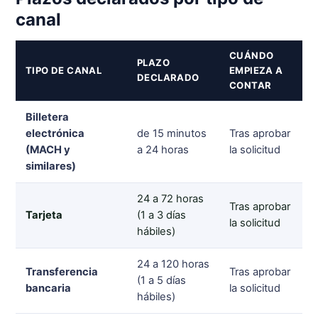
canal
CUÁNDO
PLAZO
TIPO DE CANAL
EMPIEZA A
DECLARADO
CONTAR
Billetera
electrónica
de 15 minutos
Tras aprobar
(MACH y
a 24 horas
la solicitud
similares)
24 a 72 horas
Tras aprobar
Tarjeta
(1 a 3 días
la solicitud
hábiles)
24 a 120 horas
Transferencia
Tras aprobar
(1 a 5 días
bancaria
la solicitud
hábiles)