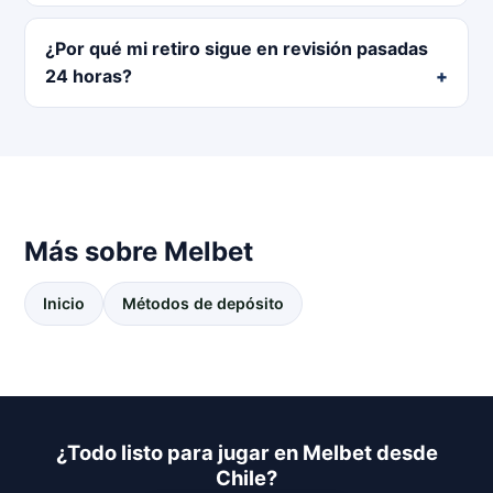
¿Por qué mi retiro sigue en revisión pasadas
24 horas?
Más sobre Melbet
Inicio
Métodos de depósito
¿Todo listo para jugar en Melbet desde
Chile?